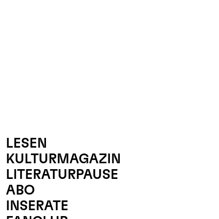
Kontakt
NULL41
C/O IG
BRUCHS
LESEN
6003 L
KULTURMAGAZIN
041 410
INFO@N
LITERATURPAUSE
ABO
INSERATE